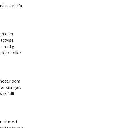
mstpaket för
n eller
rättvisa
r smidig
ckjack eller
igheter som
ränsningar.
arsfullt
er ut med
juter av live