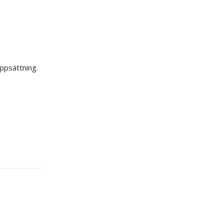
ppsättning.