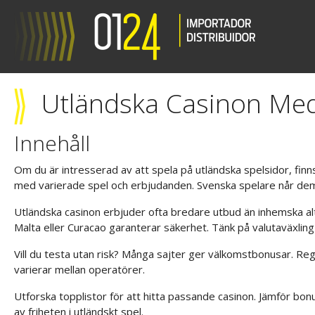
Utländska Casinon Me
Innehåll
Om du är intresserad av att spela på utländska spelsidor, finns
med varierade spel och erbjudanden. Svenska spelare når dem e
Utländska casinon erbjuder ofta bredare utbud än inhemska alter
Malta eller Curacao garanterar säkerhet. Tänk på valutaväxlin
Vill du testa utan risk? Många sajter ger välkomstbonusar. Reg
varierar mellan operatörer.
Utforska topplistor för att hitta passande casinon. Jämför bon
av friheten i utländskt spel.