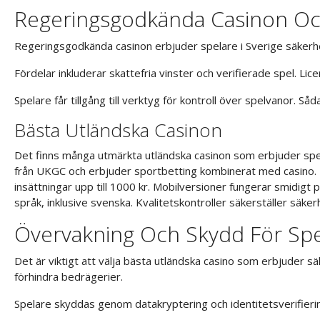
Regeringsgodkända Casinon Oc
Regeringsgodkända casinon erbjuder spelare i Sverige säkerhet 
Fördelar inkluderar skattefria vinster och verifierade spel. Lic
Spelare får tillgång till verktyg för kontroll över spelvanor. S
Bästa Utländska Casinon
Det finns många utmärkta utländska casinon som erbjuder spel
från UKGC och erbjuder sportbetting kombinerat med casino. T
insättningar upp till 1000 kr. Mobilversioner fungerar smidigt
språk, inklusive svenska. Kvalitetskontroller säkerställer säkerh
Övervakning Och Skydd För Spe
Det är viktigt att välja bästa utländska casino som erbjuder s
förhindra bedrägerier.
Spelare skyddas genom datakryptering och identitetsverifierin