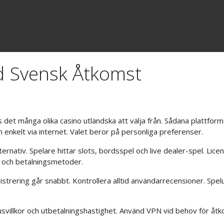
d Svensk Åtkomst
 det många olika casino utländska att välja från. Sådana plattform
nkelt via internet. Valet beror på personliga preferenser.
nativ. Spelare hittar slots, bordsspel och live dealer-spel. Licen
g och betalningsmetoder.
istrering går snabbt. Kontrollera alltid användarrecensioner. Spe
usvillkor och utbetalningshastighet. Använd VPN vid behov för åtk