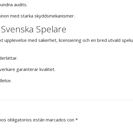
undna audits.
asinon med starka skyddsmekanismer.
Svenska Spelare
t upplevelse med säkerhet, licensiering och en bred utvald spelu
erlättar.
verkare garanterar kvalitet.
lelse.
os obligatorios están marcados con
*