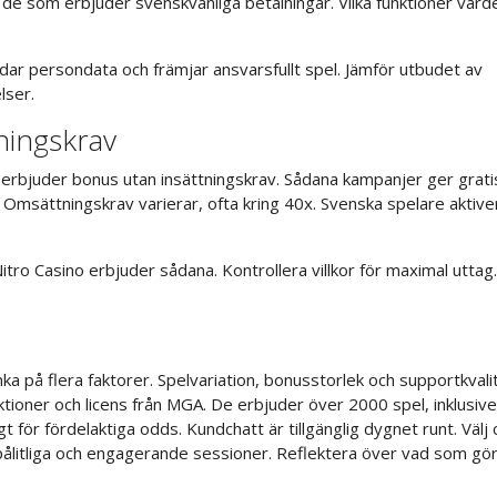
de som erbjuder svenskvänliga betalningar. Vilka funktioner värd
ddar persondata och främjar ansvarsfullt spel. Jämför utbudet av
lser.
ningskrav
m erbjuder bonus utan insättningskrav. Sådana kampanjer ger grati
 Omsättningskrav varierar, ofta kring 40x. Svenska spelare aktiv
Nitro Casino erbjuder sådana. Kontrollera villkor för maximal utta
nka på flera faktorer. Spelvariation, bonusstorlek och supportkvali
tioner och licens från MGA. De erbjuder över 2000 spel, inklusive
 för fördelaktiga odds. Kundchatt är tillgänglig dygnet runt. Välj
ålitliga och engagerande sessioner. Reflektera över vad som gör