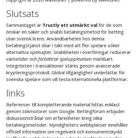
Slutsats
Sammantaget är
Trustly ett utmärkt val
för de som
önskar en säker och snabb betalningsmetod för betting
utan svensk licens. Användbarheten hos denna
betalningstjänst ökar i takt med att fler spelare söker
alternativa spelsajter. Snabbheten i överföringar reducerar
väntetider och
förbättrar spelupplevelsen
märkbart.
Integriteten i transaktioner stärks genom avancerade
krypteringsprotokoll. Global tillgänglighet underlättar för
svenska spelare som vill testa internationella plattformar.
links
Referenser till kompletterande material hittas enklast
genom sökmotorer som Google. Bettingforum erbjuder
diskussionstrådar om erfarenheter kring olika
betalningsmetoder. Myndigheters webbplatser innehåller
officiell information om regelverk och konsumentskydd.