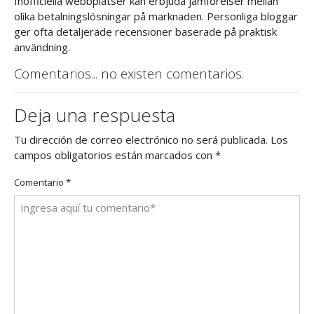
Inofficiella webbplatser kan erbjuda jämförelser mellan
olika betalningslösningar på marknaden. Personliga bloggar
ger ofta detaljerade recensioner baserade på praktisk
användning.
Comentarios... no existen comentarios.
Deja una respuesta
Tu dirección de correo electrónico no será publicada.
Los
campos obligatorios están marcados con
*
Comentario
*