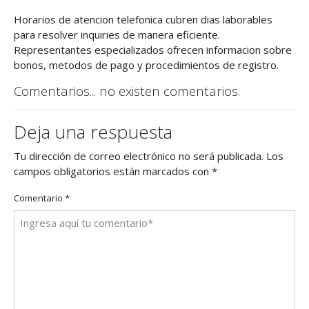
Horarios de atencion telefonica cubren dias laborables
para resolver inquiries de manera eficiente.
Representantes especializados ofrecen informacion sobre
bonos, metodos de pago y procedimientos de registro.
Comentarios... no existen comentarios.
Deja una respuesta
Tu dirección de correo electrónico no será publicada.
Los
campos obligatorios están marcados con
*
Comentario
*