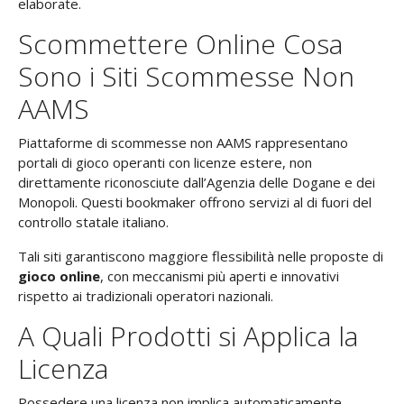
elaborate.
Scommettere Online Cosa
Sono i Siti Scommesse Non
AAMS
Piattaforme di scommesse non AAMS rappresentano
portali di gioco operanti con licenze estere, non
direttamente riconosciute dall’Agenzia delle Dogane e dei
Monopoli. Questi bookmaker offrono servizi al di fuori del
controllo statale italiano.
Tali siti garantiscono maggiore flessibilità nelle proposte di
gioco online
, con meccanismi più aperti e innovativi
rispetto ai tradizionali operatori nazionali.
A Quali Prodotti si Applica la
Licenza
Possedere una licenza non implica automaticamente