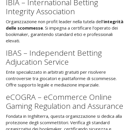
IBIA – International Betting
Integrity Association
Organizzazione non profit leader nella tutela dell’
integrità
delle scommesse
. Si impegna a certificare l’operato dei
bookmaker, garantendo standard etici e professionali
elevati.
IBAS – Independent Betting
Adjucation Service
Ente specializzato in arbitrati gratuiti per risolvere
controversie tra giocatori e piattaforme di scommesse.
Offre supporto legale e mediazione imparziale.
eCOGRA – eCommerce Online
Gaming Regulation and Assurance
Fondata in Inghilterra, questa organizzazione si dedica alla
protezione degli scommettitori. Verifica gli standard
organizzativi dei bookmaker, certificando sicurezza e