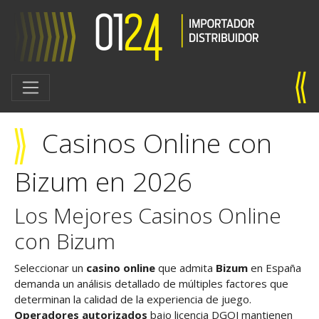
Casinos Online con
Bizum en 2026
Los Mejores Casinos Online
con Bizum
Seleccionar un
casino online
que admita
Bizum
en España
demanda un análisis detallado de múltiples factores que
determinan la calidad de la experiencia de juego.
Operadores autorizados
bajo licencia DGOJ mantienen