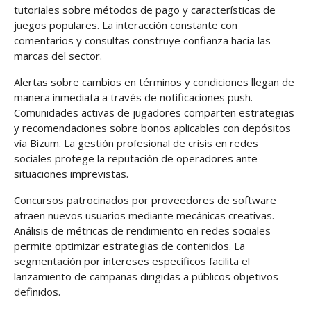
tutoriales sobre métodos de pago y características de
juegos populares. La interacción constante con
comentarios y consultas construye confianza hacia las
marcas del sector.
Alertas sobre cambios en términos y condiciones llegan de
manera inmediata a través de notificaciones push.
Comunidades activas de jugadores comparten estrategias
y recomendaciones sobre bonos aplicables con depósitos
vía Bizum. La gestión profesional de crisis en redes
sociales protege la reputación de operadores ante
situaciones imprevistas.
Concursos patrocinados por proveedores de software
atraen nuevos usuarios mediante mecánicas creativas.
Análisis de métricas de rendimiento en redes sociales
permite optimizar estrategias de contenidos. La
segmentación por intereses específicos facilita el
lanzamiento de campañas dirigidas a públicos objetivos
definidos.