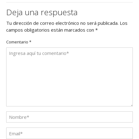
Deja una respuesta
Tu dirección de correo electrónico no será publicada.
Los
campos obligatorios están marcados con
*
Comentario
*